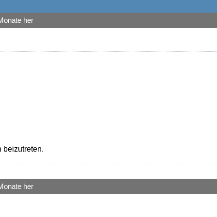
Monate her
 beizutreten.
Monate her
!