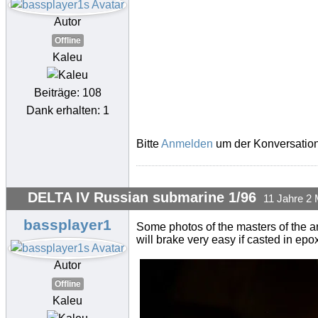
Autor
Offline
Kaleu
Beiträge: 108
Dank erhalten: 1
Bitte
Anmelden
um der Konversation
DELTA IV Russian submarine 1/96
11 Jahre 2 
bassplayer1
Some photos of the masters of the an
will brake very easy if casted in e
Autor
Offline
Kaleu