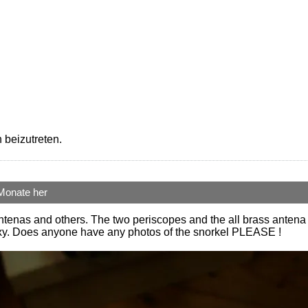
 beizutreten.
Monate her
tenas and others. The two periscopes and the all brass antena the
poxy. Does anyone have any photos of the snorkel PLEASE !