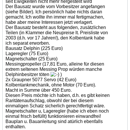
seit Ewigkeiten nicht mehr hergestellt wird
Der Bausatz wurde vom Vorbesitzer angefangen
(siehe Bilder). Ich persönlich habe nichts daran
gemacht. Ich wollte ihn immer mal fertigmachen,
habe aber meine Interessen jetzt verlagert.
Der Bausatz besteht aus folgenden, zusätzlichen
Teilen (in Klammer die Neupreise lt. Preisliste von
2003 (d.h. vor 17 Jahren!), den Kolbentank habe
ich separat erworben.
Bausatz Delphin (225 Euro)
Lageregler (75 Euro)
Magnetschalter (25 Euro)
Messingpropeller (17,81 Euro, alleine für diesen
extrem seltenen Messing Prop würden manche
Delphinbesitzer töten
)
2x Graupner 5077 Servo (42 Euro)
Kolbentankmechanik, ohne Motor (70 Euro).
Macht in Summe über 450 Euro.
Diesen Preis möchte ich haben, d.h. es gibt keinen
Raritätenaufschlag, obwohl der bei diesem
einmaligen Schatz sicherlich gerechtfertigt wäre.
Magnetschalter u, Lageregler (habe ich eben noch
einmal frisch befüllt) funktionieren einwandfrei!
Bauplan u. Bauanleitung sind atürlich ebenfalls
enthalten.