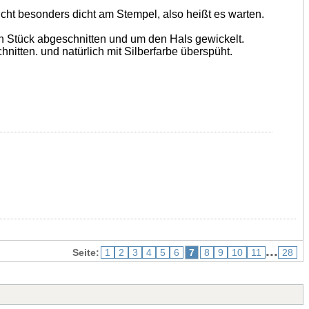
nicht besonders dicht am Stempel, also heißt es warten.
in Stück abgeschnitten und um den Hals gewickelt.
nitten. und natürlich mit Silberfarbe überspüht.
...
Seite:
1
2
3
4
5
6
7
8
9
10
11
28