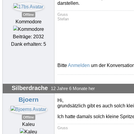
darstellen.
Gruss
Offline
Stefan
Kommodore
Beiträge: 2032
Dank erhalten: 5
Bitte
Anmelden
um der Konversation
Silberdrache
12 Jahre 6 Monate her
Bjoern
Hi,
grundsätzlich gibt es auch solch kle
Ich hatte damals solch kleine Sprit
Offline
Kaleu
Gruss