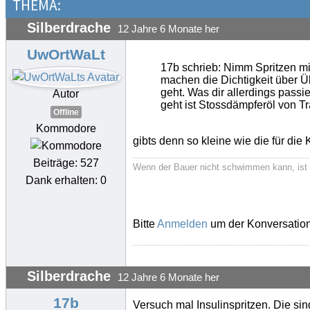
THEMA:
Silberdrache
12 Jahre 6 Monate her
UwOrtWaLt
17b schrieb: Nimm Spritzen mi
machen die Dichtigkeit über 
geht. Was dir allerdings passi
Autor
geht ist Stossdämpferöl von T
Offline
Kommodore
gibts denn so kleine wie die für di
Beiträge: 527
Wenn der Bauer nicht schwimmen kann, ist 
Dank erhalten: 0
Bitte
Anmelden
um der Konversation
Silberdrache
12 Jahre 6 Monate her
17b
Versuch mal Insulinspritzen. Die sin