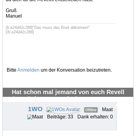
Gruß
Manuel
[b:e24d42c288]"Das muss das Boot abkönnen!"
[/b:e24d42c288]
Bitte
Anmelden
um der Konversation beizutreten.
Hat schon mal jemand von euch Revell
AquaColor verwendet?
#20322
1WO
Maat
Offline
Beiträge: 33
Dank erhalten: 0