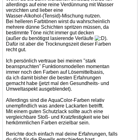
allerdings auf eine reine Verdünnung mit Wasser
verzichten und lieber eine
Wasser-Alkohol-(Tensid)-Mischung nutzen.
Bei helleren Farbtönen wirst du wahrscheinlich
mehrere dünne Schichten spritzen müssen, da
bestimmte Töne nicht immer gut decken
(außer du benötigst lasierende Verläufe
).
Dafür ist aber die Trocknungszeit dieser Farben
recht gut.
Ich persönlich vertraue bei meinen "stark
beanspruchten" Funktionsmodellen momentan
immer noch den Farben auf Lösemittelbasis,
da ich damit bisher die besten Erfahrungen
gemacht habe (jetzt mal den Gesundheits- und
Umweltaspekt ausgeblendet).
Allerdings sind die AquaColor-Farben relativ
unempfindlich was andere Lackarten betrifft.
Mit einem guten Schutzlack sollte auch eine
vergleichbare Stoß- und Kratzfestigkeit wie bei
herkömmlichen Farben erzielbar sein.
Berichte doch einfach mal deine Erfahrungen, falls
du dich für die Revells entschieden hast.