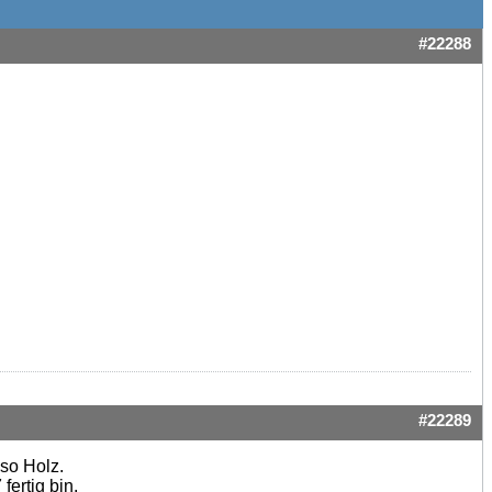
#22288
#22289
so Holz.
ertig bin.