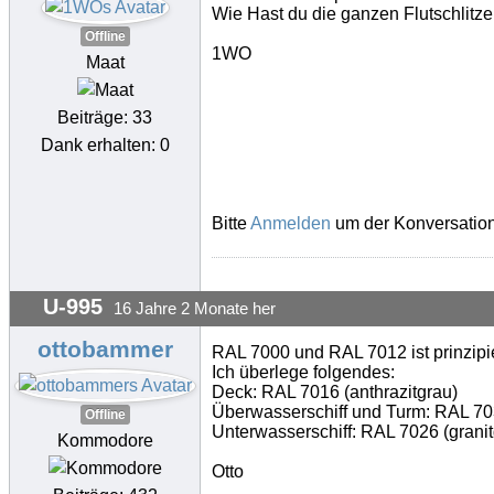
Wie Hast du die ganzen Flutschlitze
Offline
1WO
Maat
Beiträge: 33
Dank erhalten: 0
Bitte
Anmelden
um der Konversation
U-995
16 Jahre 2 Monate her
ottobammer
RAL 7000 und RAL 7012 ist prinzipie
Ich überlege folgendes:
Deck: RAL 7016 (anthrazitgrau)
Überwasserschiff und Turm: RAL 70
Offline
Unterwasserschiff: RAL 7026 (granit
Kommodore
Otto