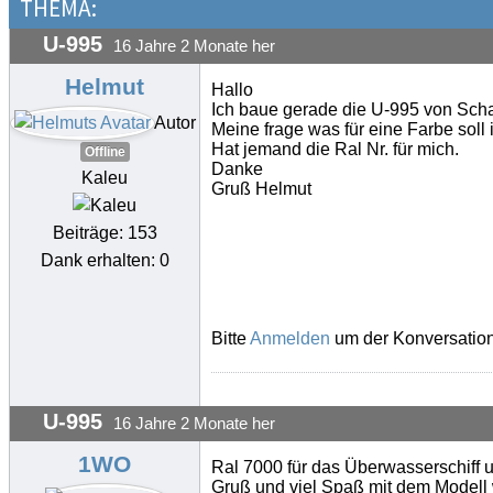
THEMA:
U-995
16 Jahre 2 Monate her
Helmut
Hallo
Ich baue gerade die U-995 von Schaf
Autor
Meine frage was für eine Farbe soll
Hat jemand die Ral Nr. für mich.
Offline
Danke
Kaleu
Gruß Helmut
Beiträge: 153
Dank erhalten: 0
Bitte
Anmelden
um der Konversation
U-995
16 Jahre 2 Monate her
1WO
Ral 7000 für das Überwasserschiff u
Gruß und viel Spaß mit dem Modell w