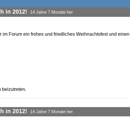
h in 2012!
14 Jahre 7 Monate her
r im Forum ein frohes und friedliches Weihnachtsfest und einen
 beizutreten.
h in 2012!
14 Jahre 7 Monate her