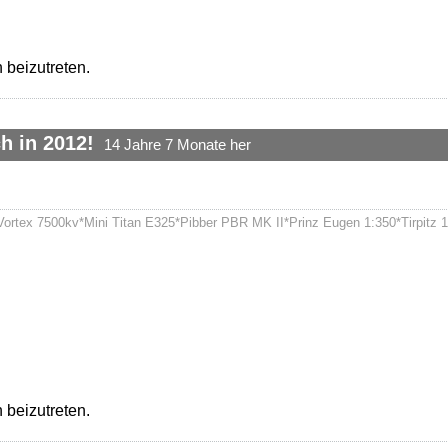
 beizutreten.
h in 2012!
14 Jahre 7 Monate her
rtex 7500kv*Mini Titan E325*Pibber PBR MK II*Prinz Eugen 1:350*Tirpitz 1
 beizutreten.