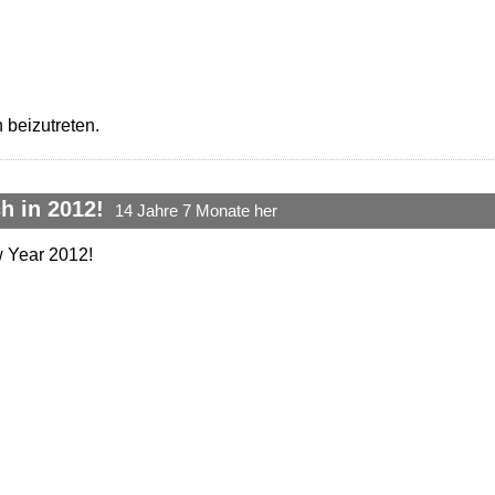
 beizutreten.
h in 2012!
14 Jahre 7 Monate her
 Year 2012!