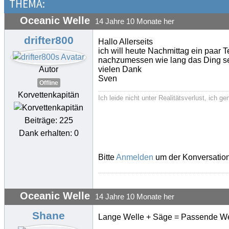
THEMA:
Oceanic Welle
14 Jahre 10 Monate her
drifter800
Hallo Allerseits
ich will heute Nachmittag ein paar 
nachzumessen wie lang das Ding sei
Autor
vielen Dank
Sven
Offline
Korvettenkapitän
Ich leide nicht unter Realitätsverlust, ich ge
Beiträge: 225
Dank erhalten: 0
Bitte
Anmelden
um der Konversation
Oceanic Welle
14 Jahre 10 Monate her
Shane
Lange Welle + Säge = Passende W